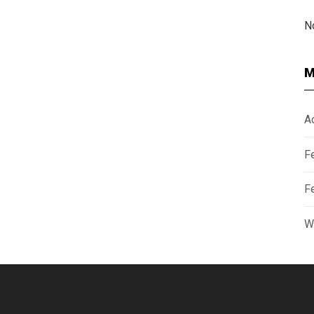
N
M
A
F
F
W