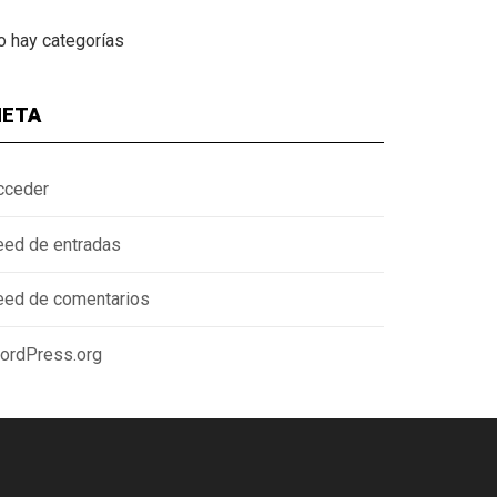
o hay categorías
ETA
cceder
eed de entradas
eed de comentarios
ordPress.org